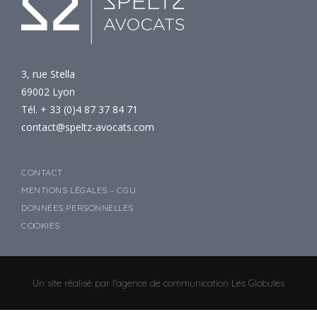
3, rue Stella
69002 Lyon
Tél. + 33 (0)
4 87 37 84 71
contact@speltz-avocats.com
CONTACT
MENTIONS LÉGALES – CGU
DONNÉES PERSONNELLES
COOKIES
Un site réalisé par l'agence de communication Les Globules